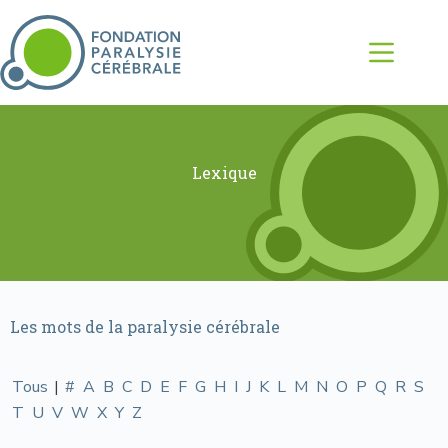
Lexique
Les mots de la paralysie cérébrale
Tous
|
#
A
B
C
D
E
F
G
H
I
J
K
L
M
N
O
P
Q
R
S
T
U
V
W
X
Y
Z