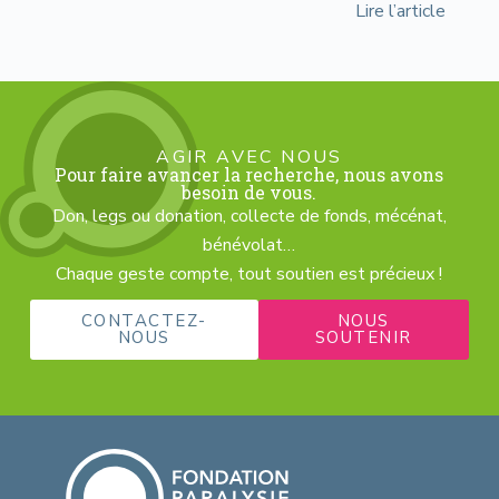
Lire l’article
AGIR AVEC NOUS
Pour faire avancer la recherche, nous avons
besoin de vous.
Don, legs ou donation, collecte de fonds, mécénat,
bénévolat…
Chaque geste compte, tout soutien est précieux !
CONTACTEZ-
NOUS
NOUS
SOUTENIR