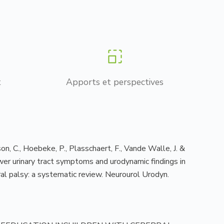
t
Apports et perspectives
son, C., Hoebeke, P., Plasschaert, F., Vande Walle, J. &
wer urinary tract symptoms and urodynamic findings in
ral palsy: a systematic review. Neurourol Urodyn.