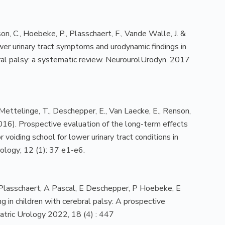
son, C., Hoebeke, P., Plasschaert, F., Vande Walle, J. &
wer urinary tract symptoms and urodynamic findings in
ral palsy: a systematic review. NeurourolUrodyn. 2017
ettelinge, T., Deschepper, E., Van Laecke, E., Renson,
2016). Prospective evaluation of the long-term effects
or voiding school for lower urinary tract conditions in
Urology; 12 (1): 37 e1-e6.
 Plasschaert, A Pascal, E Deschepper, P Hoebeke, E
g in children with cerebral palsy: A prospective
diatric Urology 2022, 18 (4) : 447