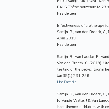
Bieke Samijn MICTURITIO
PALS Thèse soutenue le 23 s
Pas de lien
Effectiveness of urotherapy for
Samijn, B., Van den Broeck, C.,
April 2019
Pas de lien
Samijn, B., Van Laecke, E., Van
Van den Broeck, C. (2019). U
testing of the pelvic floor in 
Jan;38(1):231-238
Lire l’article
Samijn, B., Van den Broeck, C.,
F., Vande Walle, J & Van Laeck
incontinence in children with c