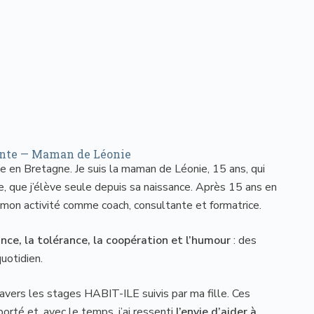
ente — Maman de Léonie
te en Bretagne. Je suis la maman de Léonie, 15 ans, qui
le, que j’élève seule depuis sa naissance. Après 15 ans en
é mon activité comme coach, consultante et formatrice.
ance, la tolérance, la coopération et l’humour
: des
uotidien.
ravers les stages HABIT-ILE suivis par ma fille. Ces
rté et, avec le temps, j’ai ressenti
l’envie d’aider à