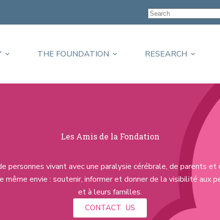
Y
THE FOUNDATION
RESEARCH
Les Amis de la Fondation
personnes vivant avec une paralysie cérébrale, de parents et 
 même envie : soutenir, informer et donner de la visibilité aux 
et à leurs familles.
CONTACT US