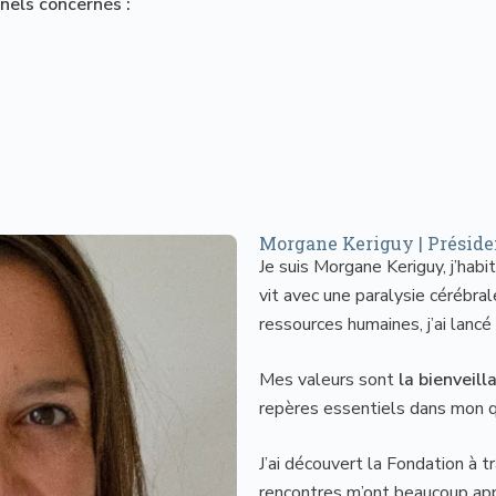
nnels concernés :
Morgane Keriguy | Présid
Je suis Morgane Keriguy, j’habi
vit avec une paralysie cérébra
ressources humaines, j’ai lanc
Mes valeurs sont
la bienveill
repères essentiels dans mon q
J’ai découvert la Fondation à t
rencontres m’ont beaucoup appo