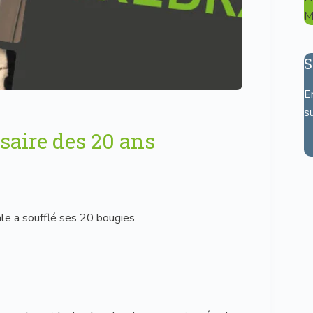
M
S
E
s
saire des 20 ans
le a soufflé ses 20 bougies.