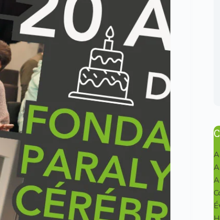
C
A
A
A
C
É
H