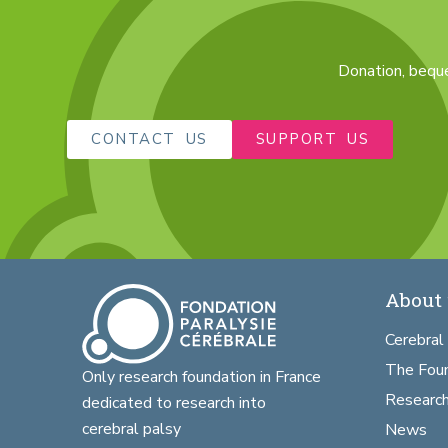
Donation, beques
CONTACT US
SUPPORT US
About 
Cerebral
The Fou
Only research foundation in France
Researc
dedicated to research into
cerebral palsy
News