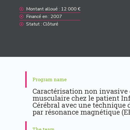
Montant alloué : 12 000 €
Financé en : 2007
Statut : Clôturé
Program name
Caractérisation non invasive d
musculaire chez le patient I
Cérébral avec une technique 
par résonance magnétique (
The team