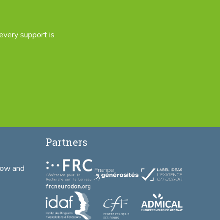
 every support is
Partners
low and