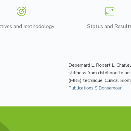
ctives and methodology
Status and Result
Debernard L, Robert L, Charle
stiffness from childhood to a
(MRE) technique. Clinical Bio
Publications S.Bensamoun