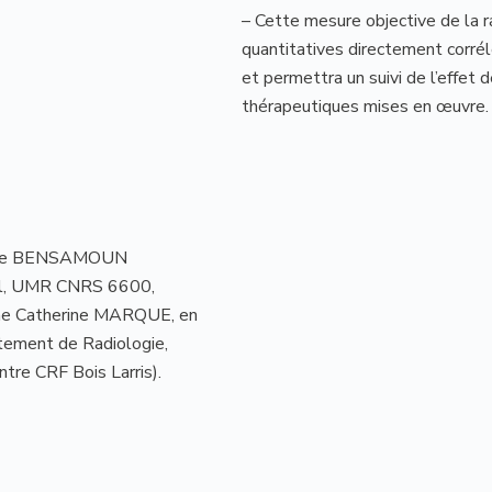
– Cette mesure objective de la r
quantitatives directement corré
et permettra un suivi de l’effet
thérapeutiques mises en œuvre.
abine BENSAMOUN
cal, UMR CNRS 6600,
Mme Catherine MARQUE, en
tement de Radiologie,
re CRF Bois Larris).