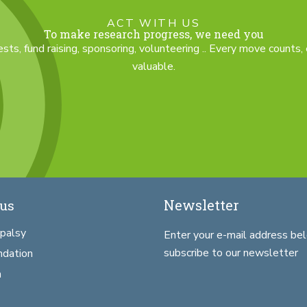
ACT WITH US
To make research progress, we need you
ts, fund raising, sponsoring, volunteering .. Every move counts,
valuable.
Newsletter
us
 palsy
Enter your e-mail address be
subscribe to our newsletter
ndation
h