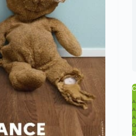
C
A
A
A
C
É