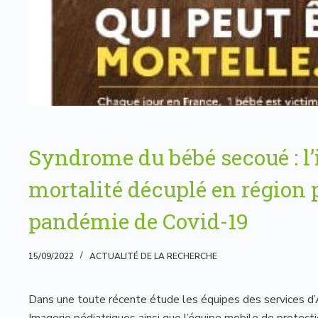
Syndrome du bébé secoué : l’
mortalité décuplé en région 
pandémie de Covid-19
15/09/2022
ACTUALITÉ DE LA RECHERCHE
Dans une toute récente étude les équipes des services d’
Imagerie pédiatriques ainsi que l’équipe mobile de protecti