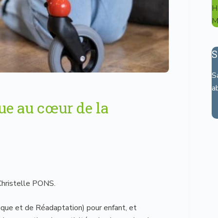
H
M
S
S
a
ue au cœur de la
 Christelle PONS.
ue et de Réadaptation) pour enfant, et