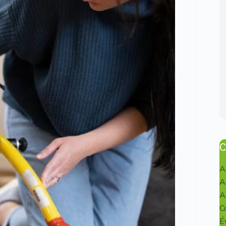
C
A
A
A
C
É