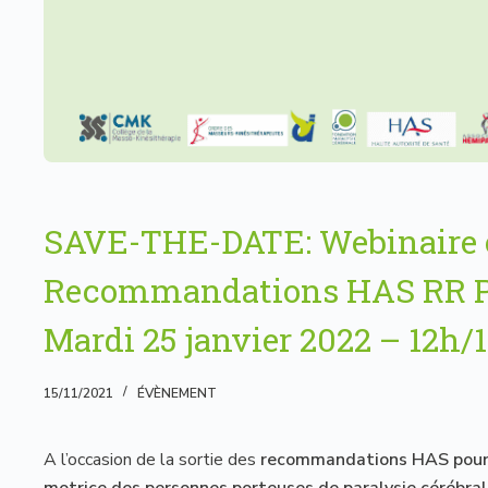
SAVE-THE-DATE: Webinair
Recommandations HAS RR Pa
Mardi 25 janvier 2022 – 12h/
15/11/2021
ÉVÈNEMENT
A l’occasion de la sortie des
recommandations HAS pour 
motrice des personnes porteuses de paralysie cérébra