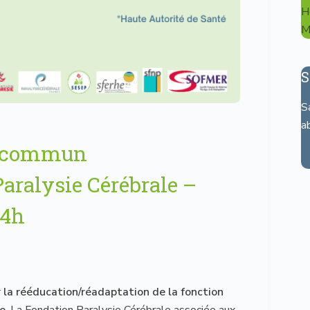
H
M
S
S
a
e commun
ralysie Cérébrale –
14h
la r
ééducation/réadaptation de la fonction
le
, La Fondation Paralysie Cérébrale associée aux