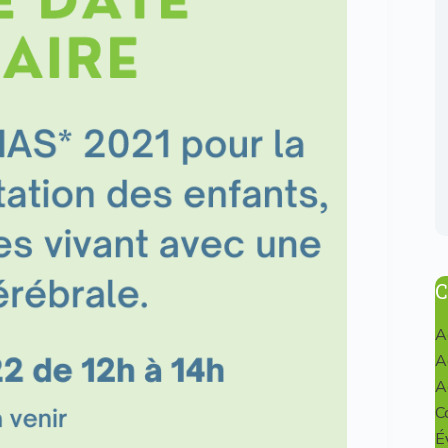
C
A
A
A
C
É