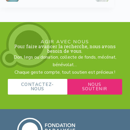
AGIR AVEC NOUS
Pour faire avancer la recherche, nous avons
besoin de vous.
Don, legs ou donation, collecte de fonds, mécénat,
bénévolat…
Chaque geste compte, tout soutien est précieux !
CONTACTEZ-
NOUS
NOUS
SOUTENIR